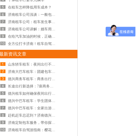
个体租车行要求几辆车
在租车怎样降低用车成本？
济南租车公司浅谈：一般包车怎么收费
济南租车公司：租车发生事故怎么办
济南租车公司讲解：婚车用租赁的汽车居然有这些好处
在给汽车加油的时候，正确加油的方法有什么？
全方位打卡济南！租车自驾游全攻略，带你轻松畅游泉城热门地标
最新资讯文章
山东轿车租车：夜间出行不用愁——德兴租车公司提供 24 小时轿车接送
济南大巴车租车：团建包车攻略——大巴车接送，让欢乐一路同行
德兴商务车租车：商务出行新选择——豪车包车接送，彰显尊贵身份
长途出行新选择：7座商务车跨城包车服务受欢迎
德兴租车如何确保夜间出行无忧？24小时应急用车保障揭秘
德兴中巴车租车：学生团体如何选择19座中巴进行毕业旅行包车
德兴中巴车租车：全家出游想省心？济南一站式包车服务带你玩转泉城
赶机赶车总迟到？济南德兴租车让你从此告别慌张
济南定制包车服务，带你探索小众打卡地，解锁城市新玩法
济南租车自驾游指南：樱花季限定车型推荐