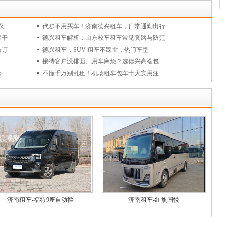
又
代步不用买车！济南德兴租车，日常通勤出行
用干
德兴租车解析：山东校车租车常见套路与防范
与订
德兴租车：SUV 租车不踩雷，热门车型
、
接待客户没排面、用车麻烦？选德兴高端包
心
不懂千万别乱租！机场租车包车十大实用注
济南租车-福特9座自动挡
济南租车-红旗国悦