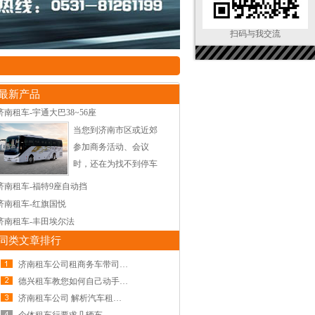
扫码与我交流
最新产品
济南租车-宇通大巴38~56座
当您到济南市区或近郊
参加商务活动、会议
时，还在为找不到停车
地点而烦恼吗？觉得自
济南租车-福特9座自动挡
己开车很累，现在只要
济南租车-红旗国悦
通过电话或网上订车，
济南租车-丰田埃尔法
济...
同类文章排行
济南租车公司租商务车带司机多少钱一天
德兴租车教您如何自己动手修补挡风玻璃裂痕
济南租车公司 解析汽车租赁价格明细表