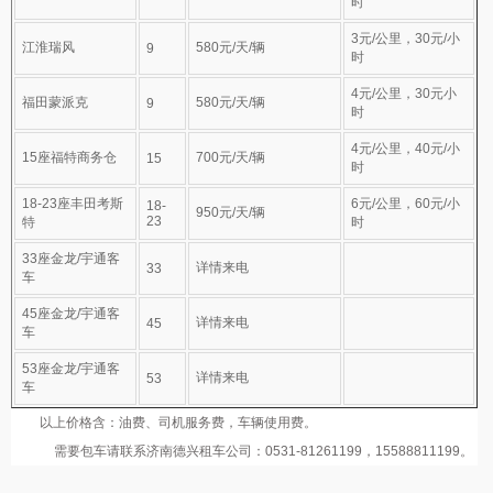
时
3元/公里，30元/小
江淮瑞风
580元/天/辆
9
时
4元/公里，30元小
福田蒙派克
580元/天/辆
9
时
4元/公里，40元/小
15座福特商务仓
700元/天/辆
15
时
18-23座丰田考斯
6元/公里，60元/小
18-
950元/天/辆
23
特
时
33座金龙/宇通客
详情来电
33
车
45座金龙/宇通客
详情来电
45
车
53座金龙/宇通客
详情来电
53
车
以上价格含：油费、司机服务费，车辆使用费。
需要包车请联系济南德兴租车公司：0531-81261199，15588811199。