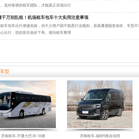
节。选对靠谱的租车团队，才能真正实现出行
懂千万别乱租！机场租车包车十大实用注意事项
场租车包车出行便捷高效，但不少用户因不熟悉行业规则，容易遭遇隐形加价、车型不
安心出行，切勿盲目低价下单。德兴租车整理
车型
济南租车-宇通大巴38~56座
济南租车-福特9座自动挡