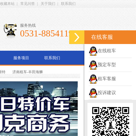
收藏本站
|
常见问答
|
关于我们
|
联系我们
服务热线
0531-88541199
在线客服
在线租车
服务项目
联系我们
预定车型
斯特
济南租车-丰田海狮
租车客服
投诉建议