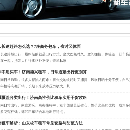
人长途赶路怎么选？7座商务包车，省时又体面
人长途跨城出行，最纠结的就是出行方式。坐大巴耗时久、空间拥挤、体验差，赶车换
坐在一起，携带大件行李格外不便；普通私家
步不用买车！济南德兴租车，日常通勤出行更划算
济南日常通勤，很多人都陷入两难：挤公交地铁耗时又拥挤，风吹日晒十分不便，自己
、年检等高额开销，长期下来成本压力极大。其
域覆盖各类出行！济南高性价比租车实用干货攻略
济南日常出行、家庭游玩、商务接待中，租车凭借灵活省心、性价比高的优势，成为多
、多花冤枉钱，德兴租车结合本地出行特点，
兴租车解析：山东校车租车常见套路与防范方法