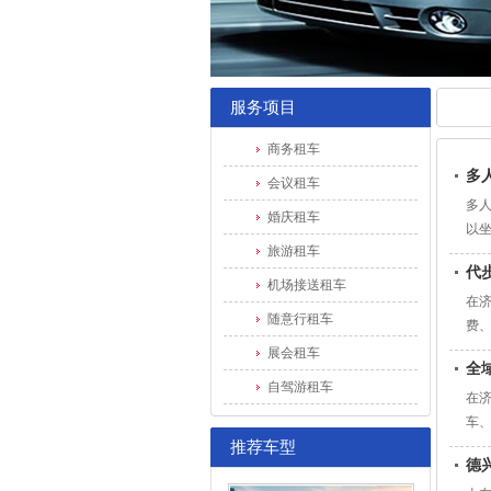
服务项目
商务租车
多
会议租车
多
婚庆租车
以
旅游租车
代
机场接送租车
在
随意行租车
费
展会租车
全
自驾游租车
在
车
推荐车型
德