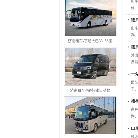
山
价
德
山
况
济南租车-宇通大巴38~56座
德
外
反
一
团
车
济南租车-福特9座自动挡
接
商
到
山
校