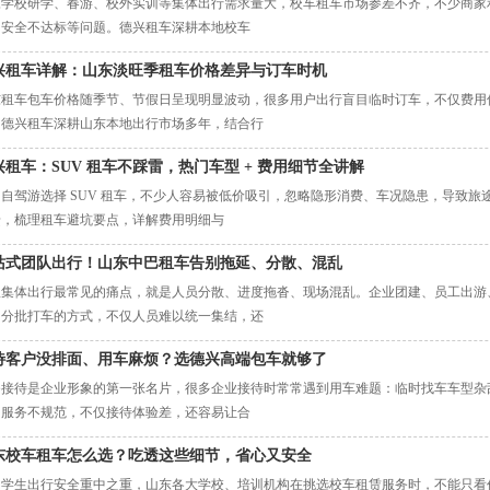
东学校研学、春游、校外实训等集体出行需求量大，校车租车市场参差不齐，不少商家
、安全不达标等问题。德兴租车深耕本地校车
兴租车详解：山东淡旺季租车价格差异与订车时机
东租车包车价格随季节、节假日呈现明显波动，很多用户出行盲目临时订车，不仅费用
。德兴租车深耕山东本地出行市场多年，结合行
兴租车：SUV 租车不踩雷，热门车型 + 费用细节全讲解
出自驾游选择 SUV 租车，不少人容易被低价吸引，忽略隐形消费、车况隐患，导致
馈，梳理租车避坑要点，详解费用明细与
站式团队出行！山东中巴租车告别拖延、分散、混乱
队集体出行最常见的痛点，就是人员分散、进度拖沓、现场混乱。企业团建、员工出游
、分批打车的方式，不仅人员难以统一集结，还
待客户没排面、用车麻烦？选德兴高端包车就够了
务接待是企业形象的第一张名片，很多企业接待时常常遇到用车难题：临时找车车型杂
、服务不规范，不仅接待体验差，还容易让合
东校车租车怎么选？吃透这些细节，省心又安全
园学生出行安全重中之重，山东各大学校、培训机构在挑选校车租赁服务时，不能只看