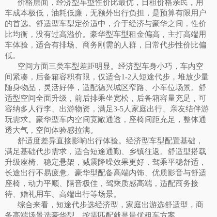
价格层面，经济型车型性价比最优，日租价格亲民，用
车成本极低，油耗低廉，无额外出行负担，是预算有限用户
的首选。舒适型车型定价适中，介于经济与豪华之间，性价
比均衡，没有过高溢价。豪华型车型租金偏高，主打高端用
车体验，适合有排场、商务刚需的人群，日常代步性价比偏
低。
空间方面三类车型差距明显。经济型车身小巧，车内空
间紧凑，后备箱容积有限，仅适合
1-2人短途代步，堆放少量
随身物品，灵活好停，适配德兴城区窄路、小车位场景。舒
适型空间全面升级，前后排乘坐宽松，后备箱容量充足，可
容纳多人行李、出游物资，满足3-5人家庭出行、亲友结伴游
玩需求。豪华型车内空间宽敞通透，座椅间距充足，整体通
透大气，空间体验感拉满。
舒适度差异直接影响出行体验。经济型车型配置基础，
满足基础代步需求，适合短途通勤、乡镇往返。舒适型搭载
升级座椅、稳定悬架，减震降噪效果更好，驾乘平稳舒适，
长途出行不易疲惫。豪华型配备高端内饰、优质影音与舒适
座椅，动力平顺、隔音极佳，驾乘质感高端，适配商务接
待、婚礼用车、高端出行等场景。
综合来看，短途代步选经济型，家庭出游选舒适型，商
务高端场景选豪华型，按需匹配就是最优租车方案。